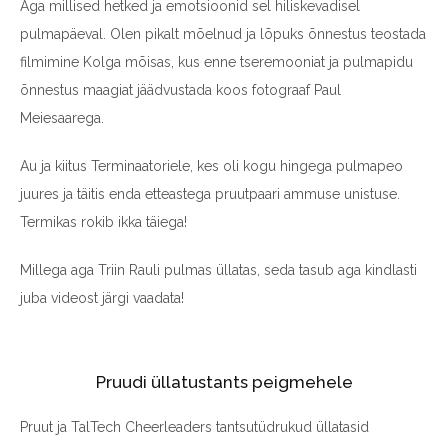
Aga millised hetked ja emotsioonid sel hiliskevadisel
pulmapäeval. Olen pikalt mõelnud ja lõpuks õnnestus teostada
filmimine Kolga mõisas, kus enne tseremooniat ja pulmapidu
õnnestus maagiat jäädvustada koos fotograaf Paul
Meiesaarega.
Au ja kiitus Terminaatoriele, kes oli kogu hingega pulmapeo
juures ja täitis enda etteastega pruutpaari ammuse unistuse.
Termikas rokib ikka täiega!
Millega aga Triin Rauli pulmas üllatas, seda tasub aga kindlasti
juba videost järgi vaadata!
Pruudi üllatustants peigmehele
Pruut ja TalTech Cheerleaders tantsutüdrukud üllatasid