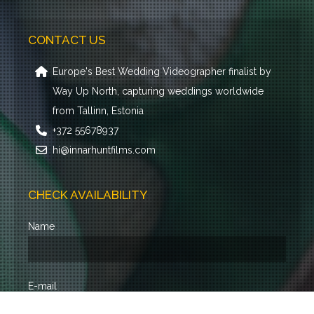
CONTACT US
Europe's Best Wedding Videographer finalist by
Way Up North, capturing weddings worldwide
from Tallinn, Estonia
+372 55678937
hi@innarhuntfilms.com
CHECK AVAILABILITY
Name
E-mail