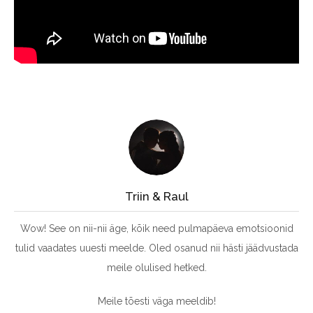
Triin & Raul
Wow! See on nii-nii äge, kõik need pulmapäeva emotsioonid
tulid vaadates uuesti meelde. Oled osanud nii hästi jäädvustada
meile olulised hetked.
Meile tõesti väga meeldib!