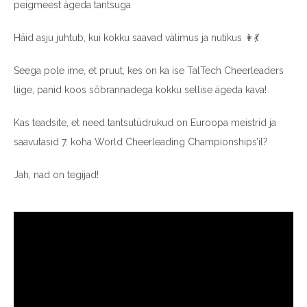
peigmeest ägeda tantsuga
Häid asju juhtub, kui kokku saavad välimus ja nutikus
👩
💃
Seega pole ime, et pruut, kes on ka ise TalTech Cheerleaders
liige, panid koos sõbrannadega kokku sellise ägeda kava!
Kas teadsite, et need tantsutüdrukud on Euroopa meistrid ja
saavutasid 7. koha World Cheerleading Championships’il?
Jah, nad on tegijad!