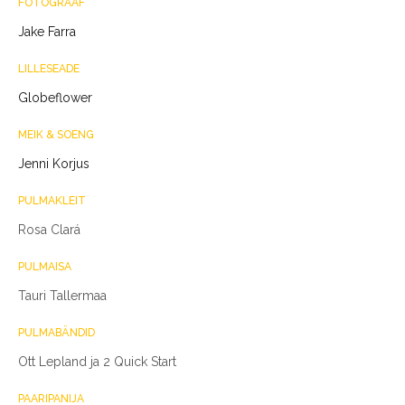
FOTOGRAAF
Jake Farra
LILLESEADE
Globeflower
MEIK & SOENG
Jenni Korjus
PULMAKLEIT
Rosa Clará
PULMAISA
Tauri Tallermaa
PULMABÄNDID
Ott Lepland ja 2 Quick Start
PAARIPANIJA