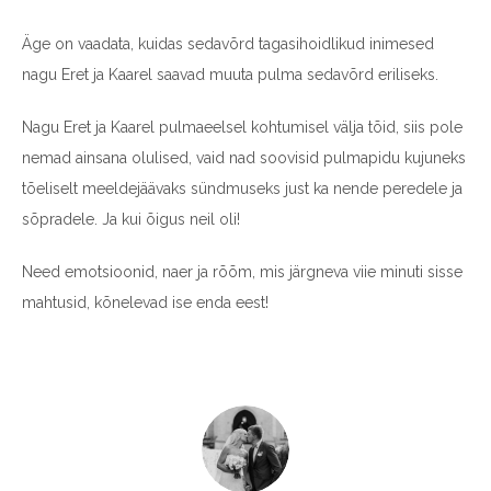
Äge on vaadata, kuidas sedavõrd tagasihoidlikud inimesed
nagu Eret ja Kaarel saavad muuta pulma sedavõrd eriliseks.
Nagu Eret ja Kaarel pulmaeelsel kohtumisel välja tõid, siis pole
nemad ainsana olulised, vaid nad soovisid pulmapidu kujuneks
tõeliselt meeldejäävaks sündmuseks just ka nende peredele ja
sõpradele. Ja kui õigus neil oli!
Need emotsioonid, naer ja rõõm, mis järgneva viie minuti sisse
mahtusid, kõnelevad ise enda eest!