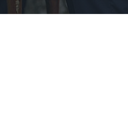
Pulmavideo
,
Wedding Videos
07
FEB 2023